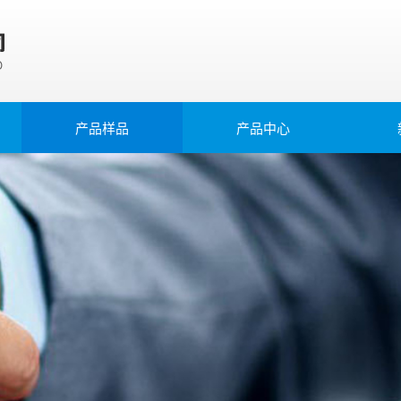
产品样品
产品中心
纸盖成型机
最新
商标模切机
展会
餐盒机
行业
蛋托机
高速纸杯机