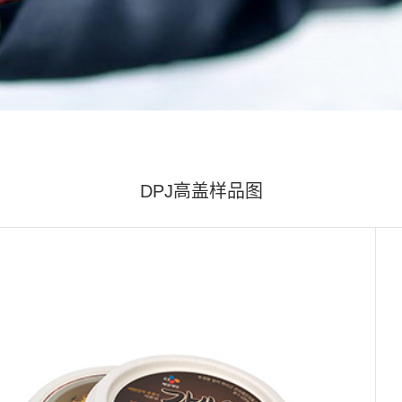
卷边机
模切机
纸盘机
DPJ高盖样品图